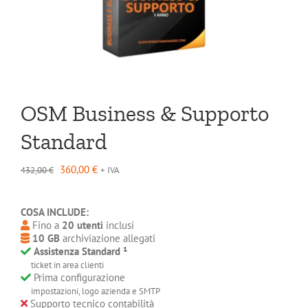
OSM Business & Supporto
Standard
Il
Il
360,00
€
432,00
€
+ IVA
prezzo
prezzo
originale
attuale
era:
è:
COSA INCLUDE:
432,00 €.
360,00 €.
Fino a
20 utenti
inclusi
10 GB
archiviazione allegati
Assistenza Standard ¹
ticket in area clienti
Prima configurazione
impostazioni, logo azienda e SMTP
Supporto tecnico contabilità