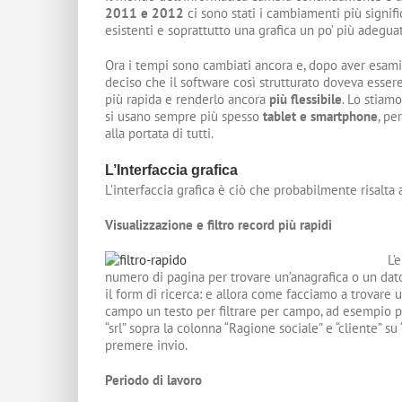
2011 e 2012
ci sono stati i cambiamenti più signifi
esistenti e soprattutto una grafica un po’ più adeguat
Ora i tempi sono cambiati ancora e, dopo aver esamin
deciso che il software così strutturato doveva essere
più rapida e renderlo ancora
più flessibile
. Lo stiam
si usano sempre più spesso
tablet e smartphone
, pe
alla portata di tutti.
L’Interfaccia grafica
L’interfaccia grafica è ciò che probabilmente risalta a
Visualizzazione e filtro record più rapidi
L’
numero di pagina per trovare un’anagrafica o un dat
il form di ricerca: e allora come facciamo a trovare u
campo un testo per filtrare per campo, ad esempio p
“srl” sopra la colonna “Ragione sociale” e “cliente” s
premere invio.
Periodo di lavoro