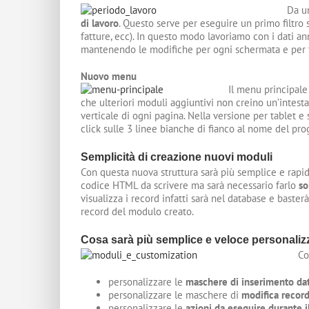
Da un
di lavoro
. Questo serve per eseguire un primo filtro su
fatture, ecc). In questo modo lavoriamo con i dati an
mantenendo le modifiche per ogni schermata e per tu
Nuovo menu
Il menu principale
che ulteriori moduli aggiuntivi non creino un’intest
verticale di ogni pagina. Nella versione per tablet 
click sulle 3 linee bianche di fianco al nome del pr
Semplicità di creazione nuovi moduli
Con questa nuova struttura sarà più semplice e rapid
codice HTML da scrivere ma sarà necessario farlo
so
visualizza i record infatti sarà nel database e baster
record del modulo creato.
Cosa sarà più semplice e veloce personaliz
Co
personalizzare le
maschere di inserimento dat
personalizzare le maschere di
modifica recor
personalizzare le
azioni da eseguire durante i