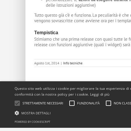
delle istruzioni aggiuntive)
Tutto questo già c’è e funziona. La peculiarità è c
vengono sovrascritte come avviene ora per i templa
Tempistica
Stimiamo che una prima release con quasi tutte le f
release con funzioni aggiuntive (quali i widget) sar
Agosto 1st, 2014
|
Info tecniche
Questo sito web utilizza i cookie per migliorare la tua esperienza di n
Condividi questa pagina.
conformità con la nostra policy per i cookie.
Leggi di più
STRETTAMENTE NECESSARI
FUNZIONALITÀ
NON CLASS
MOSTRA DETTAGLI
POWERED BY COOKIESCRIPT
© 2008 - 2026 DevCode s.r.l. | P.IVA 05024030289 | REA PD - 437218 | T