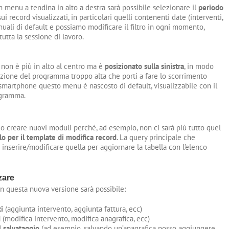
 menu a tendina in alto a destra sarà possibile selezionare il
periodo
i record visualizzati, in particolari quelli contenenti date (interventi,
nuali di default e possiamo modificare il filtro in ogni momento,
tta la sessione di lavoro.
 non è più in alto al centro ma è
posizionato
sulla sinistra
, in modo
azione del programma troppo alta che porti a fare lo scorrimento
e smartphone questo menu è nascosto di default, visualizzabile con il
ogramma.
o creare nuovi moduli perché, ad esempio, non ci sarà più tutto quel
lo per il template di modifica record
. La query principale che
à inserire/modificare quella per aggiornare la tabella con l’elenco
zare
n questa nuova versione sarà possibile:
i
(aggiunta intervento, aggiunta fattura, ecc)
d
(modifica intervento, modifica anagrafica, ecc)
l salvataggio
(ad esempio, salvando un’anagrafica posso aggiungere