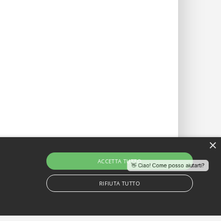
×
ACCETTA TUTTO
👋 Ciao! Come posso aiutarti?
RIFIUTA TUTTO
Github
Mastodon
Facebook
Instagram