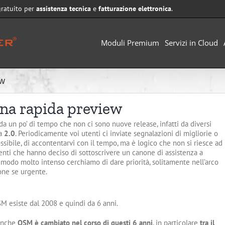
gratuito per
assistenza tecnica
e
fatturazione elettronica
.
Moduli Premium
Servizi in Cloud
ew
na rapida preview
 da un po’ di tempo che non ci sono nuove release, infatti da diversi
la
2.0
. Periodicamente voi utenti ci inviate segnalazioni di migliorie o
sibile, di accontentarvi con il tempo, ma è logico che non si riesce ad
tenti che hanno deciso di sottoscrivere un canone di assistenza a
modo molto intenso cerchiamo di dare priorità, solitamente nell’arco
one se urgente.
M esiste dal 2008 e quindi da 6 anni.
 anche
OSM è cambiato nel corso di questi 6 anni
, in particolare
tra il