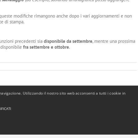
he queste modifiche rimangono anche dopo i vari aggiornamenti e non
te di stampa.
unzioni precedenti sia
disponibile da settembre
, mentre una prossima
à disponibile
fra settembre e ottobre
.
avigazione. Utilizzando il nostro sito web acconsenti a tutti i cookie in
Facebook
X
LinkedIn
Mastodon
WhatsApp
Email
IFICATI
utti i marchi appartengono ai legittimi proprietari |
Privacy Policy