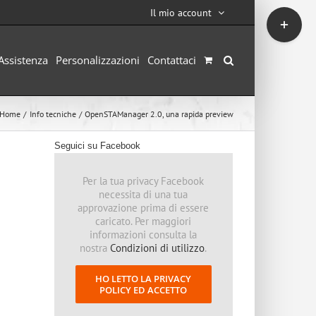
Il mio account
Toggle
area
barra
scorrevole
Assistenza
Personalizzazioni
Contattaci
Home
Info tecniche
OpenSTAManager 2.0, una rapida preview
Seguici su Facebook
Per la tua privacy Facebook
necessita di una tua
approvazione prima di essere
caricato. Per maggiori
informazioni consulta la
nostra
Condizioni di utilizzo
.
HO LETTO LA PRIVACY
POLICY ED ACCETTO