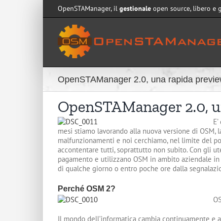
Salta
OpenSTAManager, il
gestionale
open source, libero e 
al
contenuto
OpenSTAManager 2.0, una rapida previ
OpenSTAManager 2.0, u
E’
mesi stiamo lavorando alla nuova versione di OSM, 
malfunzionamenti e noi cerchiamo, nel limite del pos
accontentare tutti, soprattutto non subito. Con gli u
pagamento e utilizzano OSM in ambito aziendale in 
di qualche giorno o entro poche ore dalla segnalazi
Perché OSM 2?
OS
Il mondo dell’informatica cambia continuamente e