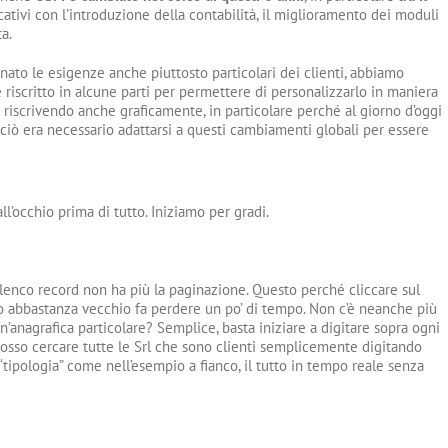
cativi con l’introduzione della contabilità, il miglioramento dei moduli
a.
ato le esigenze anche piuttosto particolari dei clienti, abbiamo
 riscritto in alcune parti per permettere di personalizzarlo in maniera
o riscrivendo anche graficamente, in particolare perché al giorno d’oggi
rciò era necessario adattarsi a questi cambiamenti globali per essere
ll’occhio prima di tutto. Iniziamo per gradi.
elenco record non ha più la paginazione. Questo perché cliccare sul
o abbastanza vecchio fa perdere un po’ di tempo. Non c’è neanche più
n’anagrafica particolare? Semplice, basta iniziare a digitare sopra ogni
osso cercare tutte le Srl che sono clienti semplicemente digitando
u “tipologia” come nell’esempio a fianco, il tutto in tempo reale senza