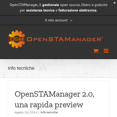
Salta
OpenSTAManager, il
gestionale
open source, libero e gratuito
al
per
assistenza tecnica
e
fatturazione elettronica
.
contenuto
Il mio account
Info tecniche
OpenSTAManager 2.0,
una rapida preview
Agosto 1st, 2014
|
Info tecniche