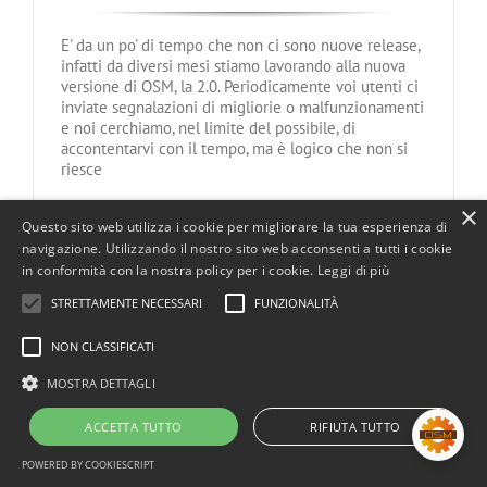
E' da un po' di tempo che non ci sono nuove release,
infatti da diversi mesi stiamo lavorando alla nuova
versione di OSM, la 2.0. Periodicamente voi utenti ci
inviate segnalazioni di migliorie o malfunzionamenti
e noi cerchiamo, nel limite del possibile, di
accontentarvi con il tempo, ma è logico che non si
riesce
×
Continua a leggere
Questo sito web utilizza i cookie per migliorare la tua esperienza di
navigazione. Utilizzando il nostro sito web acconsenti a tutti i cookie
in conformità con la nostra policy per i cookie.
Leggi di più
© 2008 - 2026 DevCode s.r.l. | P.IVA 05024030289 | REA PD - 437218 | Tutti i
STRETTAMENTE NECESSARI
FUNZIONALITÀ
marchi appartengono ai legittimi proprietari |
Privacy Policy
NON CLASSIFICATI
Github
Mastodon
Facebook
Instagram
MOSTRA DETTAGLI
ACCETTA TUTTO
RIFIUTA TUTTO
POWERED BY COOKIESCRIPT