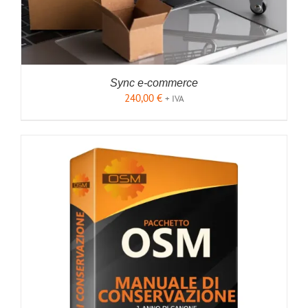
PAGINA
DEL
PRODOTTO
Sync e-commerce
240,00
€
+ IVA
AGGIUNGI AL CARRELLO
/
DETTAGLI