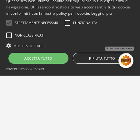
Questo sito web utilizza i cookie per migliorare la tua esperienza di
navigazione. Utilizzando il nostro sito web acconsenti a tutti i cookie
in conformità con la nostra policy per i cookie.
Leggi di più
STRETTAMENTE NECESSARI
FUNZIONALITÀ
NON CLASSIFICATI
Manuale di conservazione digitale
👋 Ciao! Come posso aiutarti?
MOSTRA DETTAGLI
49,00
€
+ IVA
ACCETTA TUTTO
RIFIUTA TUTTO
POWERED BY COOKIESCRIPT
AGGIUNGI AL CARRELLO
/
DETTAGLI