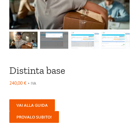
Distinta base
240,00
€
+ IVA
VAI ALLA GUIDA
PROVALO SUBITO!