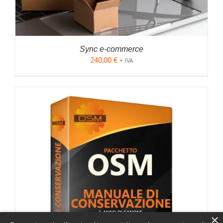
DEL
PRODOTTO
Sync e-commerce
240,00
€
+ IVA
AGGIUNGI AL CARRELLO
/
DETTAGLI
×