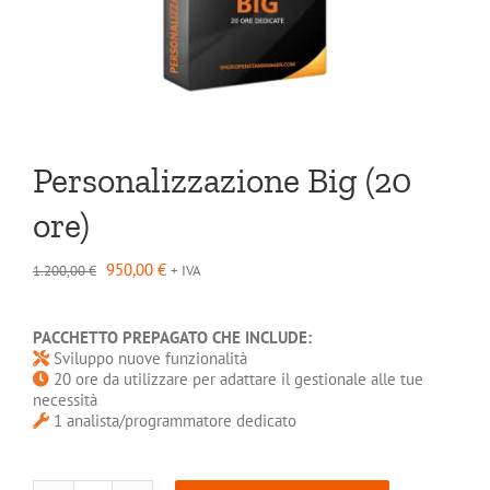
Personalizzazione Big (20
ore)
Il
Il
950,00
€
1.200,00
€
+ IVA
prezzo
prezzo
originale
attuale
era:
è:
PACCHETTO PREPAGATO CHE INCLUDE:
1.200,00 €.
950,00 €.
Sviluppo nuove funzionalità
20 ore da utilizzare per adattare il gestionale alle tue
necessità
1 analista/programmatore dedicato