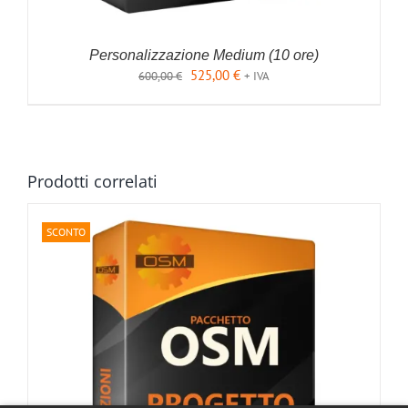
Personalizzazione Medium (10 ore)
Il
Il
525,00
€
600,00
€
+ IVA
prezzo
prezzo
originale
attuale
era:
è:
600,00 €.
525,00 €.
Prodotti correlati
AGGIUNGI AL CARRELLO
/
DETTAGLI
SCONTO