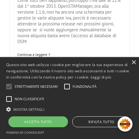
Come tutti ben sappiamo, purtroppo l'iva sale al 22%
dal 1° ottobre 2013. OpenSTAManager, ora alla
versione 1.1.6, non ha ancora una schermata per
gestire le varie aliquote iva, perciò è necessario
attendere la prossima release nei prossimi giorni,
oppure se si vuole aggiungere manualmente la
nuova aliquota basta avere l'accesso al database di
OSM
Continua a leggere
×
Questo sito web utilizza i cookie per migliorare la tua esperienza di
navigazione. Utilizzando il nostro sito web acconsenti a tutti i cookie
in conformità con la nostra policy per i cookie.
Leggi di più
© 2008 - 2026 DevCode s.r.l. | P.IVA 05024030289 | REA PD - 437218 | Tutti i
marchi appartengono ai legittimi proprietari |
Privacy Policy
STRETTAMENTE NECESSARI
FUNZIONALITÀ
Github
Mastodon
Facebook
Instagram
NON CLASSIFICATI
MOSTRA DETTAGLI
ACCETTA TUTTO
RIFIUTA TUTTO
POWERED BY COOKIESCRIPT