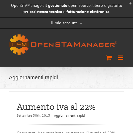
Salta
OpenSTAManager, il
gestionale
open source, libero e gratuito
al
per
assistenza tecnica
e
fatturazione elettronica
.
contenuto
Il mio account
Aggiornamenti rapidi
Aumento iva al 22%
Settembre 30th, 2013
|
Aggiornamenti rapidi